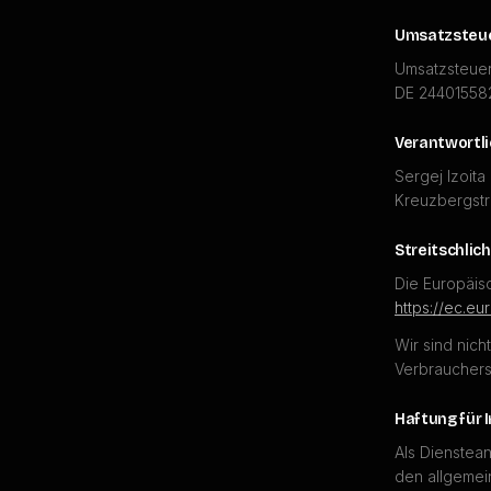
Umsatzsteue
Umsatzsteuer
DE 24401558
Verantwortlic
Sergej Izoita
Kreuzbergstr
Streitschlic
Die Europäisc
https://ec.e
Wir sind nich
Verbrauchers
Haftung für 
Als Dienstean
den allgemei