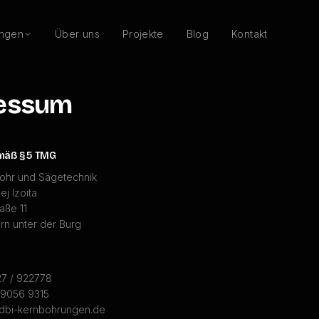
ungen
Über uns
Projekte
Blog
Kontakt
essum
äß § 5 TMG
ohr und Sägetechnik
ej Izoita
aße 11
n unter der Burg
27 / 922778
/ 9056 9315
@dbi-kernbohrungen.de