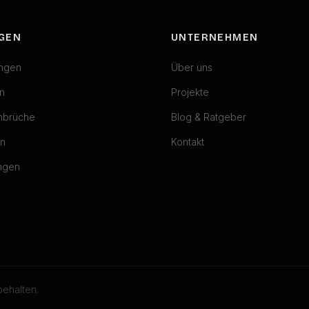
NGEN
UNTERNEHMEN
ngen
Über uns
n
Projekte
hbrüche
Blog & Ratgeber
n
Kontakt
ungen
behalten.