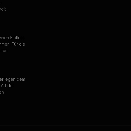
u
eit
inen Einfluss
hmen. Für die
eiten
terliegen dem
 Art der
en