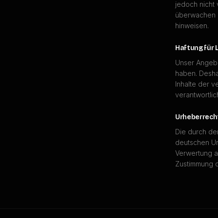
jedoch nicht 
überwachen o
hinweisen.
Haftung für 
Unser Angebot
haben. Desha
Inhalte der v
verantwortlic
Urheberrech
Die durch den
deutschen Urh
Verwertung a
Zustimmung de