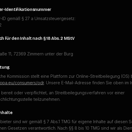
r-Identifikationsnummer
-ID gemäß § 27 a Umsatzsteuergesetz:
2
h für den Inhalt nach § 18 Abs. 2 MStV
aße 11, 72369 Zimmern unter der Burg
htung
he Kommission stellt eine Plattform zur Online-Streitbeilegung (OS) b
uropa.eu/consumers/odr
. Unsere E-Mail-Adresse finden Sie oben im 
t bereit oder verpflichtet, an Streitbeilegungsverfahren vor einer
chlichtungsstelle teilzunehmen.
Inhalte
bieter sind wir gemäß § 7 Abs.1 TMG für eigene Inhalte auf diesen S
nen Gesetzen verantwortlich. Nach §§ 8 bis 10 TMG sind wir als Die