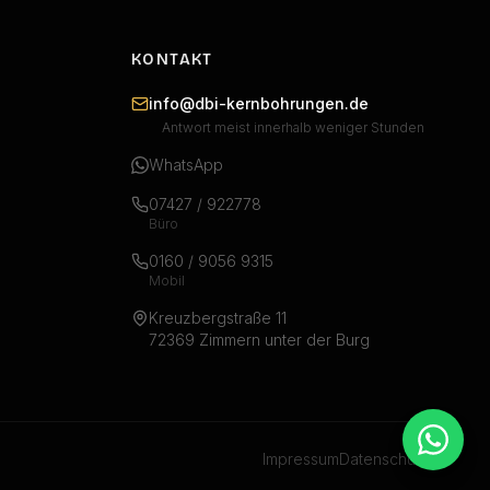
KONTAKT
info@dbi-kernbohrungen.de
Antwort meist innerhalb weniger Stunden
WhatsApp
07427 / 922778
Büro
0160 / 9056 9315
Mobil
Kreuzbergstraße 11
72369 Zimmern unter der Burg
Impressum
Datenschutz